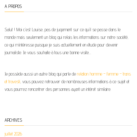
A PROPOS
Salut ! Moi c’est Louise, pas de jugement sur ce qu’il se passe dans le
monde mais seulement un blog qui relais les informations sur notre société,
ce qui m’intéresse puisque je suis actuellement en étude pour devenir
journaliste. Je vous souhaite à tous une bonne visite…
Je possède aussi un autre blog qui parle de
relation homme – femme – trans
et travesti
, vous pouvez retrouver de nombreuses informations à ce sujet et
vous pourrez rencontrer des personnes ayant un intéret similaire.
ARCHIVES
juillet 2026