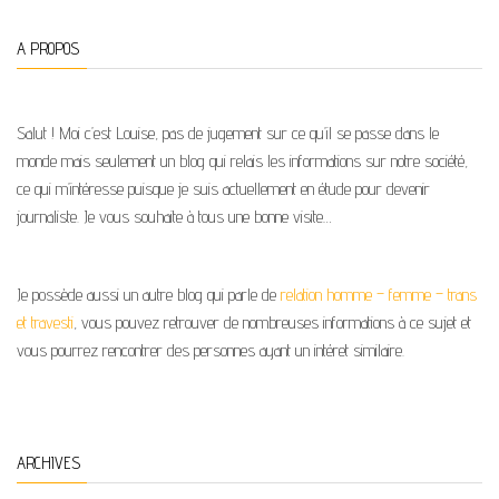
A PROPOS
Salut ! Moi c’est Louise, pas de jugement sur ce qu’il se passe dans le
monde mais seulement un blog qui relais les informations sur notre société,
ce qui m’intéresse puisque je suis actuellement en étude pour devenir
journaliste. Je vous souhaite à tous une bonne visite…
Je possède aussi un autre blog qui parle de
relation homme – femme – trans
et travesti
, vous pouvez retrouver de nombreuses informations à ce sujet et
vous pourrez rencontrer des personnes ayant un intéret similaire.
ARCHIVES