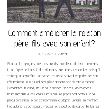
Comment améliorer la relation
père-fils avec son enfant?
28 mai 2020
Par
AVENUE
Bien que les garçons soient les grands protecteurs de leurs mamans,
ils ont également besoin des attentions paternelles, car c’est en cela qu’il
se forge un caractère. La maman se laisse souvent emportée par son
côté maternel, elle qui est occupée à prendre soin de tout le monde
(alimentation, hygiène, etc.) et de la maison. En gros, les mamans
maîtrisent bien leurs tâches, tandis que les papas sont parfois un peu
perdu concernant le bon comportement à adopter. Certains se montrent
trop autoritaires par souci d’imposer le respect ou de garder l’enfant sur