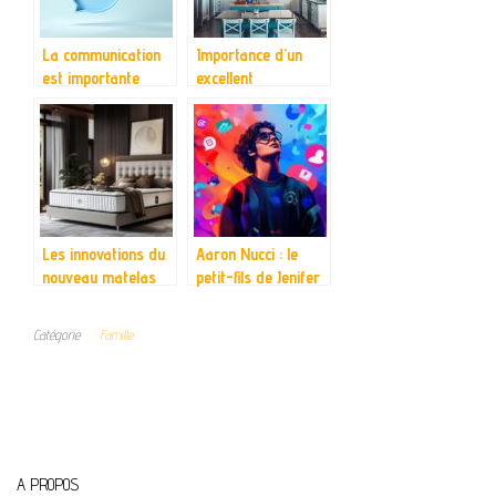
La communication
Importance d’un
est importante
excellent
dans la vie familiale
amenagement de
votre cuisine
Les innovations du
Aaron Nucci : le
nouveau matelas
petit-fils de Jenifer
pour un confort
qui fait le buzz sur
ultime
les réseaux
Catégorie
Famille
sociaux rivalise-t-il
avec les autres
descendants de
célébrités ?
A PROPOS