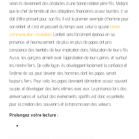
sinon ils deviennent des obstacles à une bonne relation père-fils. Malgré
que le chef de famille ait des obligations financières assez lourdes, il se
doit d’être présent pour son fils. Il est le premier exemple d’homme pour
son enfant, et c’est en passant du temps avec celui-ci qu’une
bonne
communication s’installera
. L’enfant sera forcément épanoui en sa
présence, et heureusement, de plus en plus de papas ont pris
conscience des bienfaits de leur implication dans l’éducation de leurs fils.
Aussi, les garçons aiment avoir l’approbation de leurs pères, et surtout
les rendre fiers. De cette façon, ils développent facilement la confiance et
l’estime de soi, pour devenir des hommes dont les papas seront
toujours fiers. Pour cela, les papas devraient démontrer assez souvent
sa joie, et développer des liens intimes avec eux. La présence lors des
anniversaires et surtout des événements sportifs est donc essentielle,
pour la création des souvenirs et la transmission des valeurs.
Prolongez votre lecture :