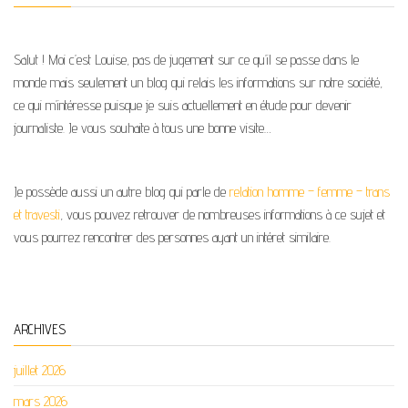
Salut ! Moi c’est Louise, pas de jugement sur ce qu’il se passe dans le
monde mais seulement un blog qui relais les informations sur notre société,
ce qui m’intéresse puisque je suis actuellement en étude pour devenir
journaliste. Je vous souhaite à tous une bonne visite…
Je possède aussi un autre blog qui parle de
relation homme – femme – trans
et travesti
, vous pouvez retrouver de nombreuses informations à ce sujet et
vous pourrez rencontrer des personnes ayant un intéret similaire.
ARCHIVES
juillet 2026
mars 2026