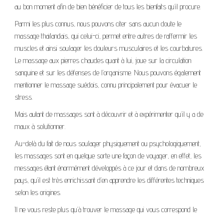
au bon moment afin de bien bénéficier de tous les bienfaits qu’il procure.
Parmi les plus connus, nous pouvons citer sans aucun doute le
massage thaïlandais, qui celui-ci, permet entre autres de raffermir les
muscles et ainsi soulager les douleurs musculaires et les courbatures.
Le massage aux pierres chaudes quant à lui, joue sur la circulation
sanguine et sur les défenses de l’organisme. Nous pouvons également
mentionner le massage suédois, connu principalement pour évacuer le
stress.
Mais autant de massages sont à découvrir et à expérimenter qu’il y a de
maux à solutionner.
Au-delà du fait de nous soulager physiquement ou psychologiquement,
les massages sont en quelque sorte une façon de voyager, en effet, les
messages étant énormément développés à ce jour et dans de nombreux
pays, qu’il est très enrichissant d’en apprendre les différentes techniques
selon les origines.
Il ne vous reste plus qu’à trouver le massage qui vous correspond le