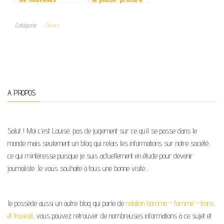
personnes ?
dépend-il de la
qualité du
Catégorie
Divers
vibromasseur ?
A PROPOS
Salut ! Moi c’est Louise, pas de jugement sur ce qu’il se passe dans le
monde mais seulement un blog qui relais les informations sur notre société,
ce qui m’intéresse puisque je suis actuellement en étude pour devenir
journaliste. Je vous souhaite à tous une bonne visite…
Je possède aussi un autre blog qui parle de
relation homme – femme – trans
et travesti
, vous pouvez retrouver de nombreuses informations à ce sujet et