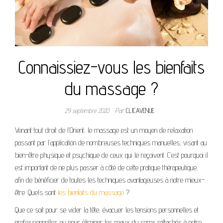
Connaissiez-vous les bienfaits
du massage ?
29 septembre 2020
Par
CLICAVENUE
Venant tout droit de l’Orient, le massage est un moyen de relaxation
passant par l’application de nombreuses techniques manuelles, visant au
bien-être physique et psychique de ceux qui le reçoivent. C’est pourquoi il
est important de ne plus passer à côté de cette pratique thérapeutique,
afin de bénéficier de toutes les techniques avantageuses à notre mieux-
être. Quels sont
les bienfaits du massage
?
Que ce soit pour se vider la tête, évacuer les tensions personnelles et
professionnelles ou pour éliminer les maux du corps rattachés à notre