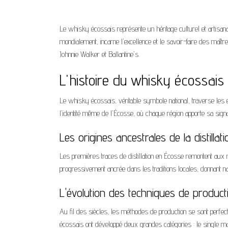
Le whisky écossais représente un héritage culturel et artisana
mondialement, incarne l'excellence et le savoir-faire des maî
Johnnie Walker et Ballantine's.
L'histoire du whisky écossais 
Le whisky écossais, véritable symbole national, traverse les épo
l'identité même de l'Écosse, où chaque région apporte sa signat
Les origines ancestrales de la distilla
Les premières traces de distillation en Écosse remontent aux mo
progressivement ancrée dans les traditions locales, donnant na
L'évolution des techniques de producti
Au fil des siècles, les méthodes de production se sont perfecti
écossais ont développé deux grandes catégories : le single mal