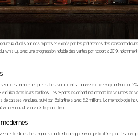
igoureux établis par des experts et validés par les préférences des consommateurs
ie du whisky, avec une progression notable des ventes par rapport à 2019, notamment
ts
selon des paramètres précis. Les single malts connaissent une augmentation de 2
ne variation dans leurs notations. Les experts examinent notamment les volumes de ve
ons de caisses vendues, suivi par Ballantine's avec 8,2 millions. La méthodologie inclu
é aromatique et la qualité de production.
s modernes
ersité de styles. Les rapports montrent une appréciation particulière pour les marq