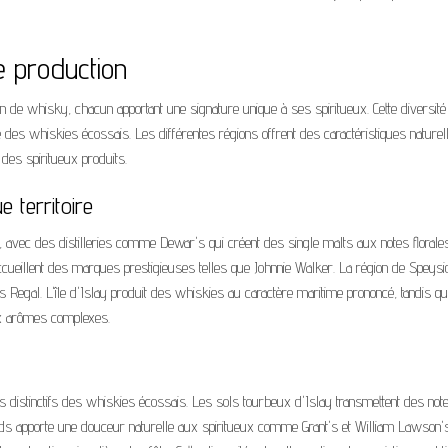
 production
ion de whisky, chacun apportant une signature unique à ses spiritueux. Cette diversité
e des whiskies écossais. Les différentes régions offrent des caractéristiques naturel
e des spiritueux produits.
 territoire
, avec des distilleries comme Dewar's qui créent des single malts aux notes florales
cueillent des marques prestigieuses telles que Johnnie Walker. La région de Speysi
as Regal. L'île d'Islay produit des whiskies au caractère maritime prononcé, tandis qu
ux arômes complexes.
es distinctifs des whiskies écossais. Les sols tourbeux d'Islay transmettent des not
ds apporte une douceur naturelle aux spiritueux comme Grant's et William Lawson's