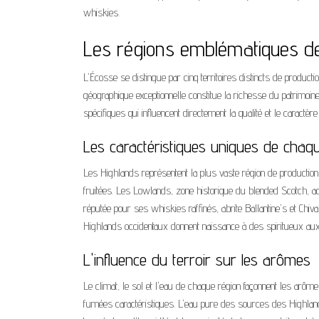
whiskies.
Les régions emblématiques de
L'Écosse se distingue par cinq territoires distincts de product
géographique exceptionnelle constitue la richesse du patrimoin
spécifiques qui influencent directement la qualité et le caractèr
Les caractéristiques uniques de chaque
Les Highlands représentent la plus vaste région de production
fruitées. Les Lowlands, zone historique du blended Scotch, ac
réputée pour ses whiskies raffinés, abrite Ballantine's et Chiv
Highlands occidentaux donnent naissance à des spiritueux a
L'influence du terroir sur les arômes
Le climat, le sol et l'eau de chaque région façonnent les arôm
fumées caractéristiques. L'eau pure des sources des Highlan