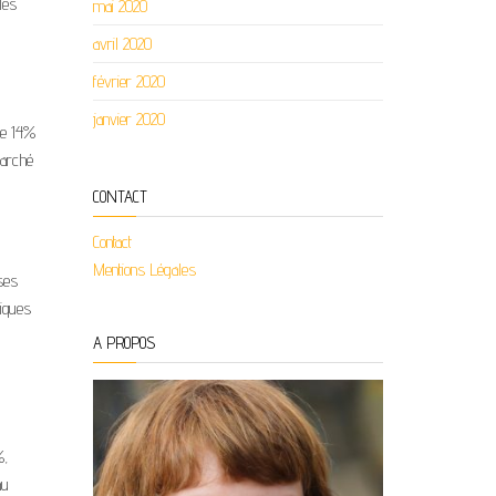
les
mai 2020
avril 2020
février 2020
janvier 2020
de 14%
marché
CONTACT
Contact
Mentions Légales
sses
tiques
A PROPOS
%,
au