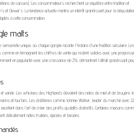
llions de caisses). Les consommateurs recherchent un équilibre entre tradition et
s et Dewar's. La tendance actuelle montre un intérêt grandissant pour la dégustatio
daptés à cette consommation.
gle malts
sensorielle unique, où chaque gorgée raconte l'histoire d'une tradition séculaire. Le
on, comme en témoignent les chiffres de vente qui restent solides avec une progress
èrement en popularité avec une croissance de 2%, démontrant l'attrait grandissant po
es
e et variée. Les whiskies des Highlands dévoilent des notes de miel et de bruyère, t
marins et tourbés. Les distilleries comme Johnnie Walker, leader du marché avec 22
 excellent dans l'art de créer des profils gustatifs distinctifs. Certaines maisons com
t délicatement notes fruitées, épicées et boisées.
mmandés