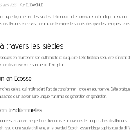
5 avril 2025
Par
CLICAVENUE
l unique, façonné par des siècles de tradition. Cette boisson emblématique, reconnue
tres distillateurs écossais, comme en témoigne le succès des grandes marques telle
à travers les siècles
ques en maintenant son authenticité et sa qualité. Cette tradition séculaire s'inscrit 
ure distinctive à ce spiritueux d'exception.
tion en Écosse
ines celtes, qui maîtrisaient l'art de transformer l'orge en eau-de-vie. Cette pratiqu
issance à un savoir-faire unique transmis de génération en génération.
on traditionnelles
onnées, associant respect des traditions et innovations techniques. Les distillateurs
t, issu d'une seule distillerie, et le blended Scotch, assemblage sophistiqué de diff