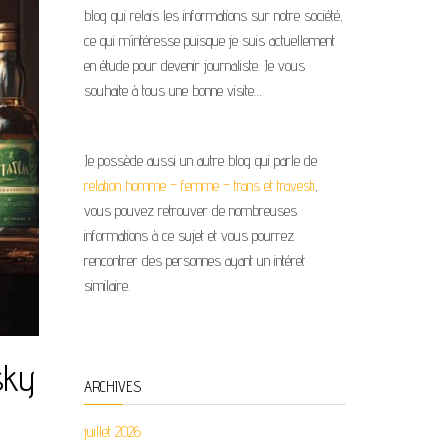
blog qui relais les informations sur notre société,
ce qui m’intéresse puisque je suis actuellement
en étude pour devenir journaliste. Je vous
souhaite à tous une bonne visite…
Je possède aussi un autre blog qui parle de
relation homme – femme – trans et travesti
,
vous pouvez retrouver de nombreuses
informations à ce sujet et vous pourrez
rencontrer des personnes ayant un intéret
similaire.
sky
ARCHIVES
juillet 2026