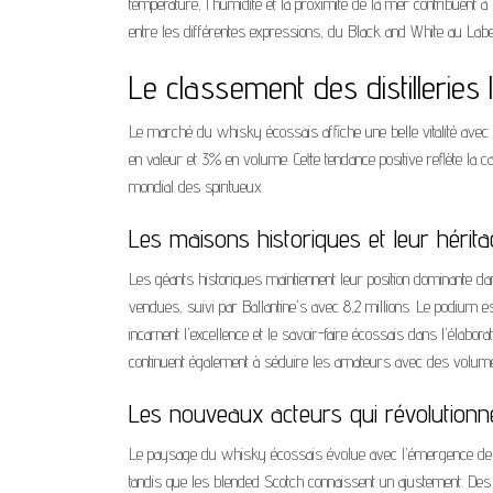
température, l'humidité et la proximité de la mer contribuent à l
entre les différentes expressions, du Black and White au Label
Le classement des distilleries
Le marché du whisky écossais affiche une belle vitalité avec 
en valeur et 3% en volume. Cette tendance positive reflète la 
mondial des spiritueux.
Les maisons historiques et leur hérit
Les géants historiques maintiennent leur position dominante da
vendues, suivi par Ballantine's avec 8,2 millions. Le podium
incarnent l'excellence et le savoir-faire écossais dans l'él
continuent également à séduire les amateurs avec des volumes 
Les nouveaux acteurs qui révolutionn
Le paysage du whisky écossais évolue avec l'émergence de n
tandis que les blended Scotch connaissent un ajustement. De