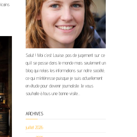
icains
Salut ! Moi c’est Louise, pas de jugement sur ce
qu’il se passe dans le monde mais seulement un
blog qui relais les informations sur notre société,
ce qui m’intéresse puisque je suis actuellement
en étude pour devenir journaliste. Je vous
souhaite à tous une bonne visite…
ARCHIVES
juillet 2026