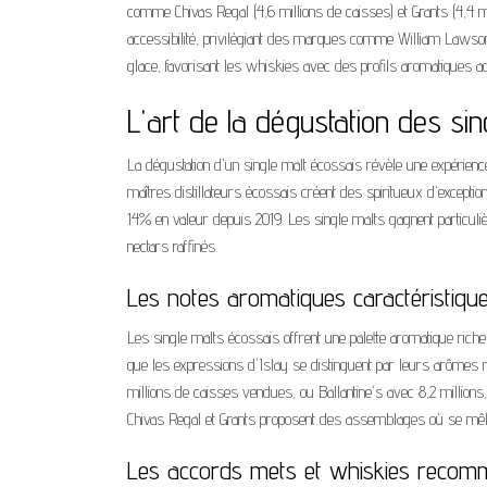
comme Chivas Regal (4,6 millions de caisses) et Grants (4,4 mi
accessibilité, privilégiant des marques comme William Lawson'
glace, favorisant les whiskies avec des profils aromatiques a
L'art de la dégustation des sin
La dégustation d'un single malt écossais révèle une expérience 
maîtres distillateurs écossais créent des spiritueux d'excepti
14% en valeur depuis 2019. Les single malts gagnent particuli
nectars raffinés.
Les notes aromatiques caractéristiqu
Les single malts écossais offrent une palette aromatique rich
que les expressions d'Islay se distinguent par leurs arômes 
millions de caisses vendues, ou Ballantine's avec 8,2 millions,
Chivas Regal et Grants proposent des assemblages où se mêlen
Les accords mets et whiskies reco