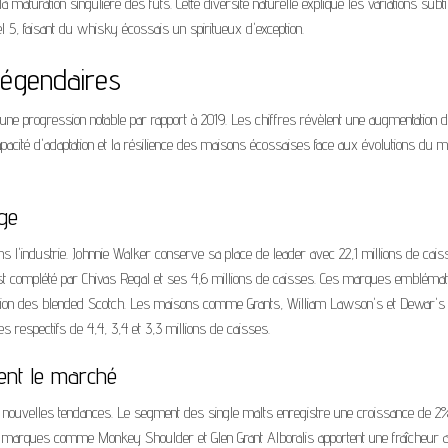
a maturation singulière des fûts. Cette diversité naturelle explique les variations subti
 5, faisant du whisky écossais un spiritueux d'exception.
 légendaires
une progression notable par rapport à 2019. Les chiffres révèlent une augmentation 
capacité d'adaptation et la résilience des maisons écossaises face aux évolutions du 
age
ns l'industrie. Johnnie Walker conserve sa place de leader avec 22,1 millions de cai
 est complété par Chivas Regal et ses 4,6 millions de caisses. Ces marques embléma
aboration des blended Scotch. Les maisons comme Grants, William Lawson's et Dewar's
respectifs de 4,4, 3,4 et 3,3 millions de caisses.
ent le marché
ouvelles tendances. Le segment des single malts enregistre une croissance de 2
s marques comme Monkey Shoulder et Glen Grant Alboralis apportent une fraîcheur 