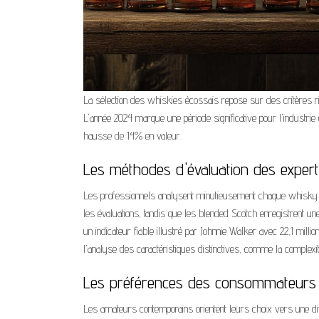
La sélection des whiskies écossais repose sur des critères r
L'année 2024 marque une période significative pour l'industr
hausse de 14% en valeur.
Les méthodes d'évaluation des exper
Les professionnels analysent minutieusement chaque whisky 
les évaluations, tandis que les blended Scotch enregistrent u
un indicateur fiable illustré par Johnnie Walker avec 22,1 milli
l'analyse des caractéristiques distinctives, comme la complexit
Les préférences des consommateur
Les amateurs contemporains orientent leurs choix vers une div