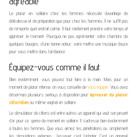
agréable
Le plaisir en solitaire chez les femmes nécessite davantage de
délicatesse et de préparation que pour chez les hommes. Il ne suffit pas
de n’importe quel endroit calme. Il faut réellement prendre votre temps et
apprécier le moment. Pourquoi ne pas agrémenter votre chambre de
quelques bougies, d’une bonne odeur, voire mettre une musique douce
pour vous mettre dans l’ambiance.
Équipez-vous comme il faut
Bien évidemment, vous pouvez tout faire à la main. Mais pour un
moment de plaisir intense, on vous conseille de
vous équiper
. Vous avez
désormais plusieurs sextoys à disposition pour
éprouver du plaisir
clitoridien
ou même vaginal en solitaire.
Le stimulateur de clitoris est entre autres un appareil qui vaut son pesant
d’or pour ce
genre de moment en solitaire. Il s’adresse bien évidemment
à toutes les femmes. Que vous aimez les pénétrations ou simplement
les stimulations externes : l’essayer c’est l’adopter. C’est un appareil