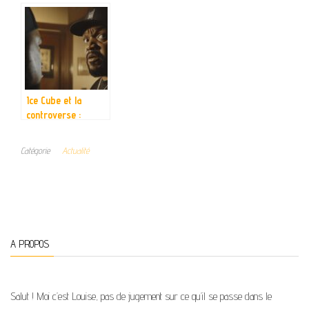
approche
blog cosmetique
systemique
Ice Cube et la
controverse :
analyse des
spéculations sur le
Catégorie
Actualité
décès d’Eazy-E
A PROPOS
Salut ! Moi c’est Louise, pas de jugement sur ce qu’il se passe dans le