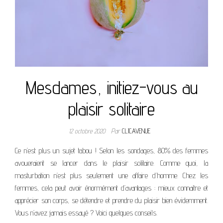
Mesdames, initiez-vous au
plaisir solitaire
12 octobre 2020
Par
CLICAVENUE
Ce n’est plus un sujet tabou ! Selon les sondages, 80% des femmes
avoueraient se lancer dans le plaisir solitaire. Comme quoi, la
masturbation n’est plus seulement une affaire d’homme. Chez les
femmes, cela peut avoir énormément d’avantages : mieux connaitre et
apprécier son corps, se détendre et prendre du plaisir bien évidemment.
Vous n’avez jamais essayé ? Voici quelques conseils.