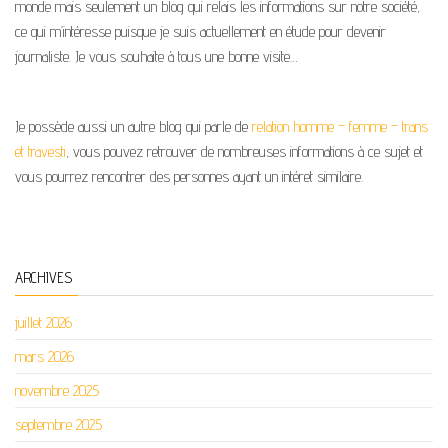
monde mais seulement un blog qui relais les informations sur notre société,
ce qui m’intéresse puisque je suis actuellement en étude pour devenir
journaliste. Je vous souhaite à tous une bonne visite…
Je possède aussi un autre blog qui parle de
relation homme – femme – trans
et travesti
, vous pouvez retrouver de nombreuses informations à ce sujet et
vous pourrez rencontrer des personnes ayant un intéret similaire.
ARCHIVES
juillet 2026
mars 2026
novembre 2025
septembre 2025