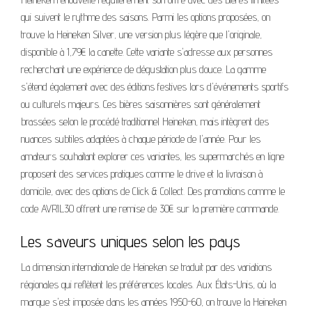
qui suivent le rythme des saisons. Parmi les options proposées, on
trouve la Heineken Silver, une version plus légère que l'originale,
disponible à 1,79€ la canette. Cette variante s'adresse aux personnes
recherchant une expérience de dégustation plus douce. La gamme
s'étend également avec des éditions festives lors d'événements sportifs
ou culturels majeurs. Ces bières saisonnières sont généralement
brassées selon le procédé traditionnel Heineken, mais intègrent des
nuances subtiles adaptées à chaque période de l'année. Pour les
amateurs souhaitant explorer ces variantes, les supermarchés en ligne
proposent des services pratiques comme le drive et la livraison à
domicile, avec des options de Click & Collect. Des promotions comme le
code AVRIL30 offrent une remise de 30€ sur la première commande.
Les saveurs uniques selon les pays
La dimension internationale de Heineken se traduit par des variations
régionales qui reflètent les préférences locales. Aux États-Unis, où la
marque s'est imposée dans les années 1950-60, on trouve la Heineken