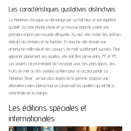
Les caractéristiques gustatives distinctives
La Heineken classique se démarque par sa fraîcheur et son équilibre
gustatif. Sa robe blonde dorée et sa mousse blanche créent une
première impression visuelle attrayante. Au nez, elle révèle des arômes
délicats de céréales et de houblon. En bouche, elle dévoile une
amertume maîtrisée et des saveurs de malt subtilement sucrées. Pour
apprécier pleinement ses qualités, elle doit être servie entre 2°C et 4°C.
Les experts recommandent de l'associer avec des plats épicés, des
fruits de mer ou des viandes grillées pour un accord parfait. La
Heineken Silver, version plus légère de la gamme, propose une
alternative moins intense tout en conservant les qualités qui ont fait la
renommée de la marque.
Les éditions spéciales et
internationales