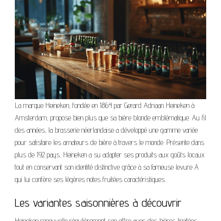
La marque Heineken, fondée en 1864 par Gerard Adriaan Heineken à
Amsterdam, propose bien plus que sa bière blonde emblématique. Au fil
des années, la brasserie néerlandaise a développé une gamme variée
pour satisfaire les amateurs de bière à travers le monde. Présente dans
plus de 192 pays, Heineken a su adapter ses produits aux goûts locaux
tout en conservant son identité distinctive grâce à sa fameuse levure A
qui lui confère ses légères notes fruitées caractéristiques.
Les variantes saisonnières à découvrir
Heineken renouvelle régulièrement son offre avec des bières limitées