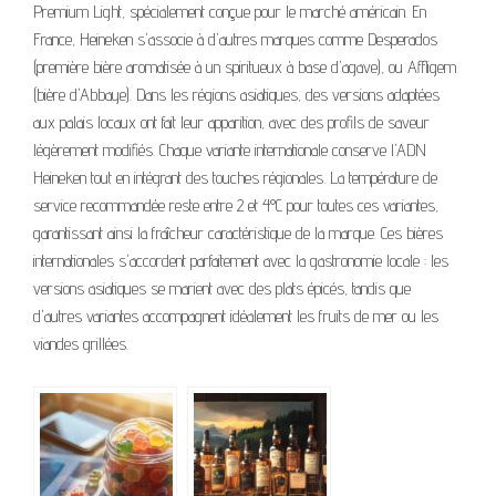
Premium Light, spécialement conçue pour le marché américain. En
France, Heineken s'associe à d'autres marques comme Desperados
(première bière aromatisée à un spiritueux à base d'agave), ou Affligem
(bière d'Abbaye). Dans les régions asiatiques, des versions adaptées
aux palais locaux ont fait leur apparition, avec des profils de saveur
légèrement modifiés. Chaque variante internationale conserve l'ADN
Heineken tout en intégrant des touches régionales. La température de
service recommandée reste entre 2 et 4°C pour toutes ces variantes,
garantissant ainsi la fraîcheur caractéristique de la marque. Ces bières
internationales s'accordent parfaitement avec la gastronomie locale : les
versions asiatiques se marient avec des plats épicés, tandis que
d'autres variantes accompagnent idéalement les fruits de mer ou les
viandes grillées.