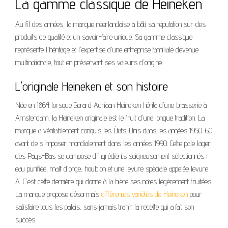
La gamme classique de Heineken
Au fil des années, la marque néerlandaise a bâti sa réputation sur des
produits de qualité et un savoir-faire unique. Sa gamme classique
représente l'héritage et l'expertise d'une entreprise familiale devenue
multinationale, tout en préservant ses valeurs d'origine.
L'originale Heineken et son histoire
Née en 1864 lorsque Gerard Adriaan Heineken hérita d'une brasserie à
Amsterdam, la Heineken originale est le fruit d'une longue tradition. La
marque a véritablement conquis les États-Unis dans les années 1950-60
avant de s'imposer mondialement dans les années 1990. Cette pale lager
des Pays-Bas se compose d'ingrédients soigneusement sélectionnés :
eau purifiée, malt d'orge, houblon et une levure spéciale appelée levure
A. C'est cette dernière qui donne à la bière ses notes légèrement fruitées.
La marque propose désormais
différentes variétés de Heineken
pour
satisfaire tous les palais, sans jamais trahir la recette qui a fait son
succès.