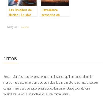
Les Dragibus de
L’excellence
Haribo : La star
ecossaise en
colorée des fêtes
heritage : Les 20
de fin d’année
marques de whisky
Catégorie
Cuisine
ecossais les plus
populaires au
monde pour 2024
A PROPOS
Salut ! Moi c’est Louise, pas de jugement sur ce qu’il se passe dans le
monde mais seulement un blog qui relais les informations sur notre société,
ce qui m’intéresse puisque je suis actuellement en étude pour devenir
journaliste. Je vous souhaite à tous une bonne visite…