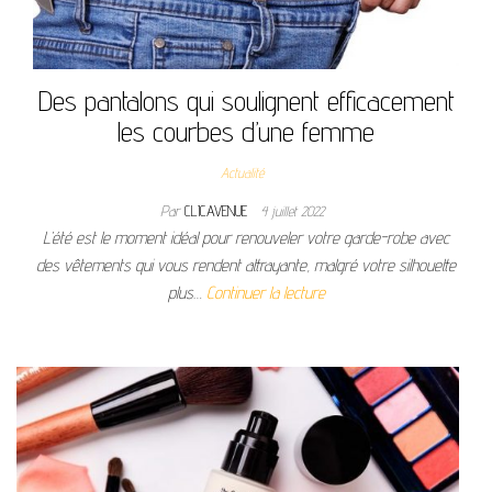
Des pantalons qui soulignent efficacement
les courbes d’une femme
Actualité
Par
CLICAVENUE
4 juillet 2022
L’été est le moment idéal pour renouveler votre garde-robe avec
des vêtements qui vous rendent attrayante, malgré votre silhouette
plus…
Continuer la lecture