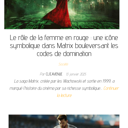
Le rôle de la femme en rouge : une icône
symbolique dans Matrix bouleversant les
codes de domination
Société
Par
CLICAVENUE
13 janvier 2025
La saga Matrix, créée par les Wachowski et sortie en 1999, a
marqué l'histoire du cinéma par sa richesse symbolique…
Continuer
la lecture