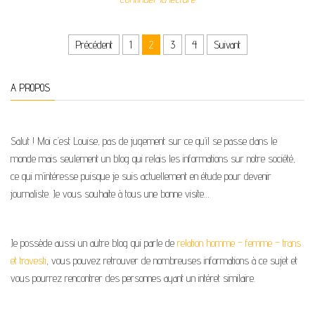
Pagination des publications
Précédent
1
2
3
4
Suivant
A PROPOS
Salut ! Moi c’est Louise, pas de jugement sur ce qu’il se passe dans le
monde mais seulement un blog qui relais les informations sur notre société,
ce qui m’intéresse puisque je suis actuellement en étude pour devenir
journaliste. Je vous souhaite à tous une bonne visite…
Je possède aussi un autre blog qui parle de
relation homme – femme – trans
et travesti
, vous pouvez retrouver de nombreuses informations à ce sujet et
vous pourrez rencontrer des personnes ayant un intéret similaire.