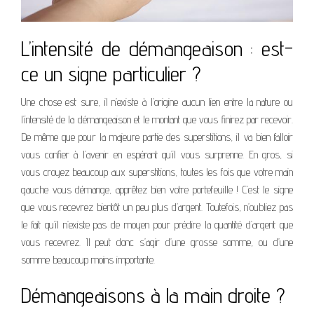
L’intensité de démangeaison : est-
ce un signe particulier ?
Une chose est sure, il n’existe à l’origine aucun lien entre la nature ou
l’intensité de la démangeaison et le montant que vous finirez par recevoir.
De même que pour la majeure partie des superstitions, il va bien falloir
vous confier à l’avenir en espérant qu’il vous surprenne. En gros, si
vous croyez beaucoup aux superstitions, toutes les fois que votre main
gauche vous démange, apprêtez bien votre portefeuille ! C’est le signe
que vous recevrez bientôt un peu plus d’argent. Toutefois, n’oubliez pas
le fait qu’il n’existe pas de moyen pour prédire la quantité d’argent que
vous recevrez. Il peut donc s’agir d’une grosse somme, ou d’une
somme beaucoup moins importante.
Démangeaisons à la main droite ?