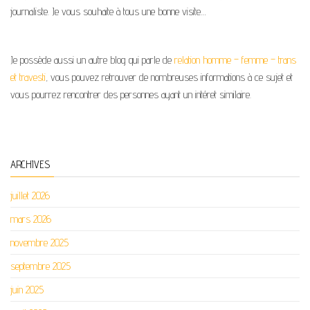
journaliste. Je vous souhaite à tous une bonne visite…
Je possède aussi un autre blog qui parle de
relation homme – femme – trans
et travesti
, vous pouvez retrouver de nombreuses informations à ce sujet et
vous pourrez rencontrer des personnes ayant un intéret similaire.
ARCHIVES
juillet 2026
mars 2026
novembre 2025
septembre 2025
juin 2025