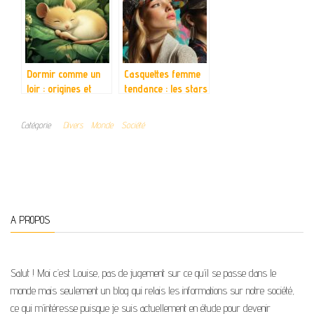
vraiment
pionnieres du grand
ecran
Dormir comme un
Casquettes femme
loir : origines et
tendance : les stars
signification de cette
de la saison à
expression
adopter
Catégorie
Divers
Monde
Société
française
A PROPOS
Salut ! Moi c’est Louise, pas de jugement sur ce qu’il se passe dans le
monde mais seulement un blog qui relais les informations sur notre société,
ce qui m’intéresse puisque je suis actuellement en étude pour devenir