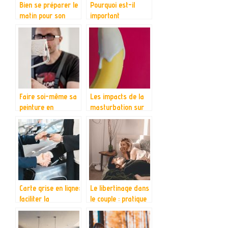
Bien se préparer le
Pourquoi est-il
matin pour son
important
rituel coiffure
d’entretenir une
bonne relation avec
les autres ?
Faire soi-même sa
Les impacts de la
peinture en
masturbation sur
quelques étapes
la sante chez les
hommes
Carte grise en ligne:
Le libertinage dans
faciliter la
le couple : pratique
declaration de
et avantages
votre achat de