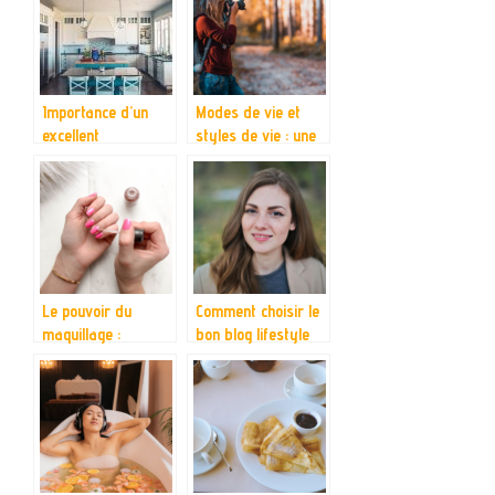
vehicule
Importance d’un
Modes de vie et
excellent
styles de vie : une
amenagement de
approche
votre cuisine
systemique
Le pouvoir du
Comment choisir le
maquillage :
bon blog lifestyle
Exprimez votre
pour une lecture
creativite grace
enrichissante
aux blogs