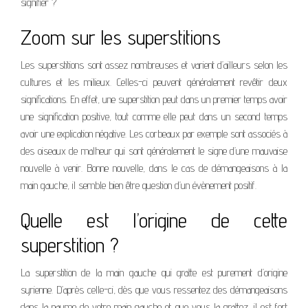
signifier ?
Zoom sur les superstitions
Les superstitions sont assez nombreuses et varient d’ailleurs selon les
cultures et les milieux. Celles-ci peuvent généralement revêtir deux
significations. En effet, une superstition peut dans un premier temps avoir
une signification positive, tout comme elle peut dans un second temps
avoir une explication négative. Les corbeaux par exemple sont associés à
des oiseaux de malheur qui sont généralement le signe d’une mauvaise
nouvelle à venir. Bonne nouvelle, dans le cas de démangeaisons à la
main gauche, il semble bien être question d’un évènement positif.
Quelle est l’origine de cette
superstition ?
La superstition de la main gauche qui gratte est purement d’origine
syrienne. D’après celle-ci, dès que vous ressentez des démangeaisons
dans la paume de votre main gauche et que vous la grattez, il est fort