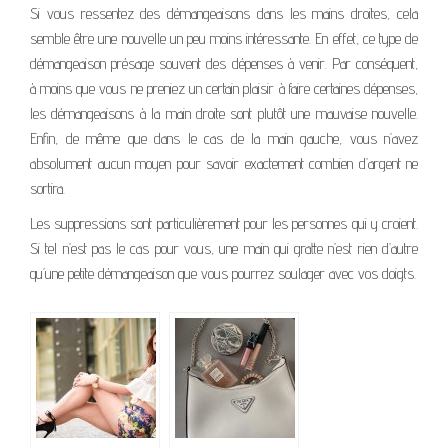
Si vous ressentez des démangeaisons dans les mains droites, cela
semble être une nouvelle un peu moins intéressante. En effet, ce type de
démangeaison présage souvent des dépenses à venir. Par conséquent,
à moins que vous ne preniez un certain plaisir à faire certaines dépenses,
les démangeaisons à la main droite sont plutôt une mauvaise nouvelle.
Enfin, de même que dans le cas de la main gauche, vous n’avez
absolument aucun moyen pour savoir exactement combien d’argent ne
sortira.
Les suppressions sont particulièrement pour les personnes qui y croient.
Si tel n’est pas le cas pour vous, une main qui gratte n’est rien d’autre
qu’une petite démangeaison que vous pourrez soulager avec vos doigts.