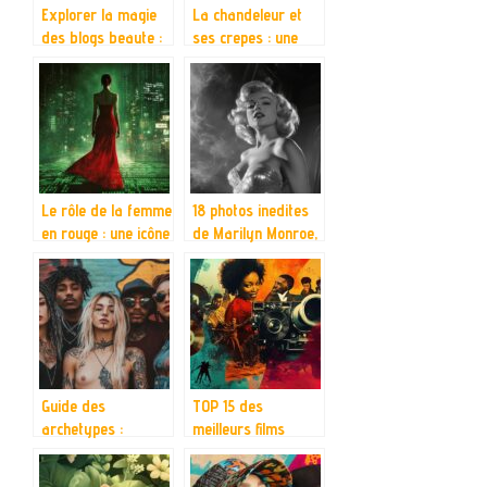
Explorer la magie
La chandeleur et
des blogs beaute :
ses crepes : une
conseils pour une
tradition seculaire
lecture inspirante
en constante
evolution
Le rôle de la femme
18 photos inedites
en rouge : une icône
de Marilyn Monroe,
symbolique dans
plus sexy que
Matrix
jamais : revelations
bouleversant les
sur ses seances
codes de
photos secretes
domination
Guide des
TOP 15 des
archetypes :
meilleurs films
trouver le tatouage
afro-americains :
qui vous ressemble
Un hommage aux