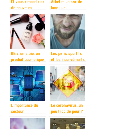
Et vous rencontriez
Acheter un sac de
de nouvelles
luxe : un
personnes ?
investissement ?
BB creme bio, un
Les paris sportifs
produit cosmetique
et les inconvénients
que votre peau va
liés à ces pratiques
adorer
L’importance du
Le coronavirus, un
secteur
peu trop de peur ?
informatique dans
le monde