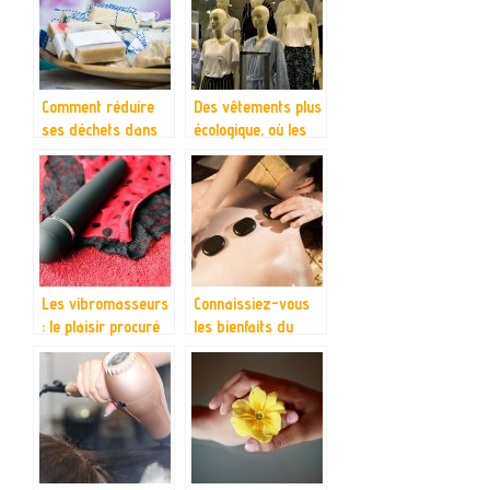
professionnel : Le
développement
d’applications
Comment réduire
Des vêtements plus
ses déchets dans
écologique, où les
l’hygiène ?
trouver ?
Les vibromasseurs
Connaissiez-vous
: le plaisir procuré
les bienfaits du
dépend-il de la
massage ?
qualité du
vibromasseur ?