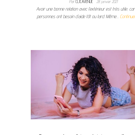
Par
CLICAVENUE
28 janvier 2021
Avoir une bonne relation avec l’extérieur est très utile, ca
personnes ont besoin d’aide tôt ou tard. Même…
Continuer