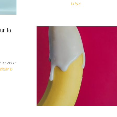
lecture
ur la
e de va-et-
tinuer la