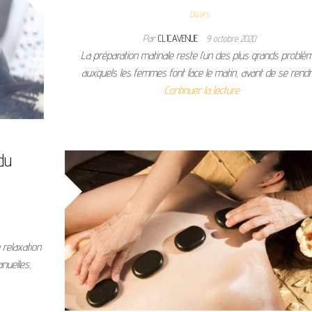
Divers
Par
CLICAVENUE
9 octobre 2020
La préparation matinale reste l’un des plus grands problè
auxquels les femmes font face le matin, avant de se rend
Continuer la lecture
du
 relaxation
nuelles,