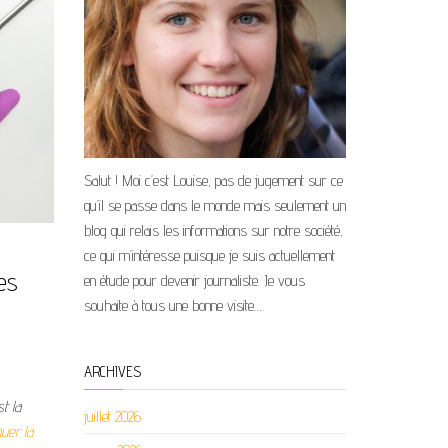
Salut ! Moi c’est Louise, pas de jugement sur ce
qu’il se passe dans le monde mais seulement un
blog qui relais les informations sur notre société,
ce qui m’intéresse puisque je suis actuellement
res
en étude pour devenir journaliste. Je vous
souhaite à tous une bonne visite…
ARCHIVES
t la
juillet 2026
uer la