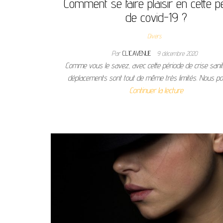
Comment se faire plaisir en cette p
de covid-19 ?
Divers
Par
CLICAVENUE
9 décembre 2020
Comme vous le savez, avec cette période de crise sanit
déplacements sont tout de même très limités. Nous 
Continuer la lecture