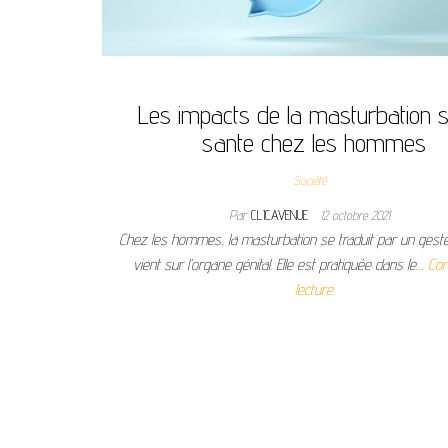
Les impacts de la masturbation s
sante chez les hommes
Société
Par
CLICAVENUE
12 octobre 2021
Chez les hommes, la masturbation se traduit par un gest
vient sur l’organe génital. Elle est pratiquée dans le…
Con
lecture