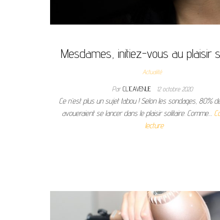
Mesdames, initiez-vous au plaisir so
Actualité
Par
CLICAVENUE
12 octobre 2020
Ce n’est plus un sujet tabou ! Selon les sondages, 80%
avoueraient se lancer dans le plaisir solitaire. Comme…
Co
lecture