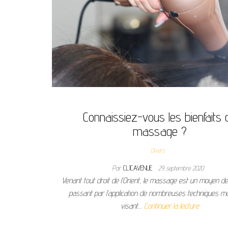
Connaissiez-vous les bienfaits 
massage ?
Divers
Par
CLICAVENUE
29 septembre 2020
Venant tout droit de l’Orient, le massage est un moyen de
passant par l’application de nombreuses techniques ma
visant…
Continuer la lecture