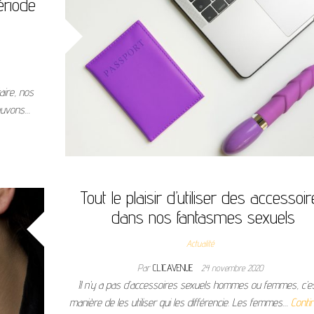
ériode
aire, nos
pouvons…
Tout le plaisir d’utiliser des accessoi
dans nos fantasmes sexuels
Actualité
Par
CLICAVENUE
24 novembre 2020
Il n’y a pas d’accessoires sexuels hommes ou femmes, c’es
manière de les utiliser qui les différencie. Les femmes…
Contin