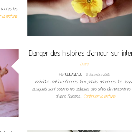
r toutes les
 la lecture
Danger des histoires d’amour sur inte
Divers
Par
CLICAVENUE
11 décembre 2020
Individus mal intentionnés, faux profils, arnaques, les risq
auxquels sont soumis les adeptes des sites de rencontres 
divers. Faisons…
Continuer la lecture