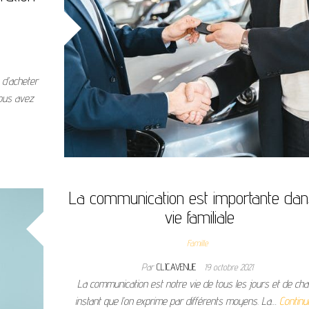
 d’acheter
Vous avez
La communication est importante dan
vie familiale
Famille
Par
CLICAVENUE
19 octobre 2021
La communication est notre vie de tous les jours et de ch
instant que l’on exprime par différents moyens. La…
Continu