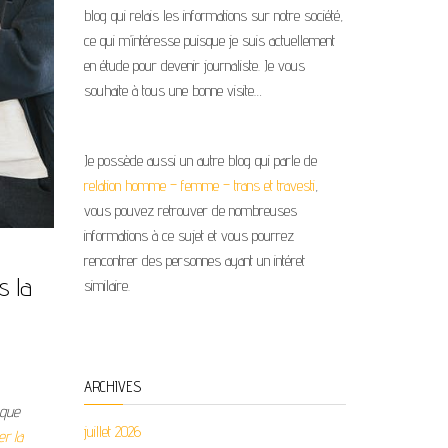
blog qui relais les informations sur notre société,
ce qui m’intéresse puisque je suis actuellement
en étude pour devenir journaliste. Je vous
souhaite à tous une bonne visite…
Je possède aussi un autre blog qui parle de
relation homme – femme – trans et travesti
,
vous pouvez retrouver de nombreuses
informations à ce sujet et vous pourrez
rencontrer des personnes ayant un intéret
s la
similaire.
ARCHIVES
aque
juillet 2026
er la