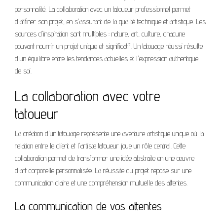
personnalité. La collaboration avec un tatoueur professionnel permet
d'affiner son projet, en s'assurant de la qualité technique et artistique. Les
sources d'inspiration sont multiples : nature, art, culture, chacune
pouvant nourrir un projet unique et significatif. Un tatouage réussi résulte
d'un équilibre entre les tendances actuelles et l'expression authentique
de soi.
La collaboration avec votre
tatoueur
La création d'un tatouage représente une aventure artistique unique où la
relation entre le client et l'artiste tatoueur joue un rôle central. Cette
collaboration permet de transformer une idée abstraite en une œuvre
d'art corporelle personnalisée. La réussite du projet repose sur une
communication claire et une compréhension mutuelle des attentes.
La communication de vos attentes