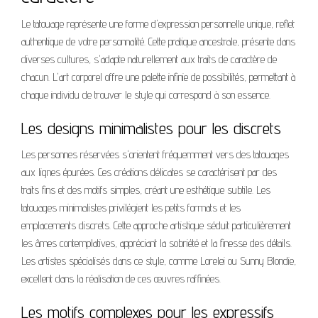
Le tatouage représente une forme d'expression personnelle unique, reflet
authentique de votre personnalité. Cette pratique ancestrale, présente dans
diverses cultures, s'adapte naturellement aux traits de caractère de
chacun. L'art corporel offre une palette infinie de possibilités, permettant à
chaque individu de trouver le style qui correspond à son essence.
Les designs minimalistes pour les discrets
Les personnes réservées s'orientent fréquemment vers des tatouages
aux lignes épurées. Ces créations délicates se caractérisent par des
traits fins et des motifs simples, créant une esthétique subtile. Les
tatouages minimalistes privilégient les petits formats et les
emplacements discrets. Cette approche artistique séduit particulièrement
les âmes contemplatives, appréciant la sobriété et la finesse des détails.
Les artistes spécialisés dans ce style, comme Lorelei ou Sunny Blondie,
excellent dans la réalisation de ces œuvres raffinées.
Les motifs complexes pour les expressifs