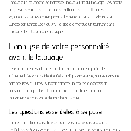
Chaque culture apporte sa richesse unique à l'art du tatouage. Des motifs
polynésiens aux designs japonais traditionnels, ces influences culturelles
façonnent les styles contemporains. La redécouverte du tatouage en
Europe par James Cook au XVIIIe siècle a marqué un tournant dans
l'histoire de cette pratique artistique.
L'analyse de votre personnalité
avant le tatouage
Le tatouage représente une transformation corporelle profonde,
intimement liée à votre identité. Cette pratique ancestrale, ancrée dans de
nombreuses cultures, s'inscrit comme un moyen d'expression
personnelle unique. La réflexion préalable constitue une étape
fondamentale dans votre démarche artistique.
Les questions essentielles à se poser
La première étape consiste à explorer vos motivations profondes.
Réfléchissez à vos valeurs, vos passions et vos souvenirs marquants.