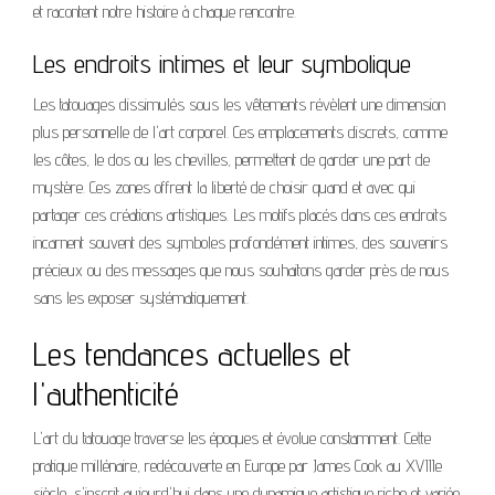
et racontent notre histoire à chaque rencontre.
Les endroits intimes et leur symbolique
Les tatouages dissimulés sous les vêtements révèlent une dimension
plus personnelle de l'art corporel. Ces emplacements discrets, comme
les côtes, le dos ou les chevilles, permettent de garder une part de
mystère. Ces zones offrent la liberté de choisir quand et avec qui
partager ces créations artistiques. Les motifs placés dans ces endroits
incarnent souvent des symboles profondément intimes, des souvenirs
précieux ou des messages que nous souhaitons garder près de nous
sans les exposer systématiquement.
Les tendances actuelles et
l'authenticité
L'art du tatouage traverse les époques et évolue constamment. Cette
pratique millénaire, redécouverte en Europe par James Cook au XVIIIe
siècle, s'inscrit aujourd'hui dans une dynamique artistique riche et variée.