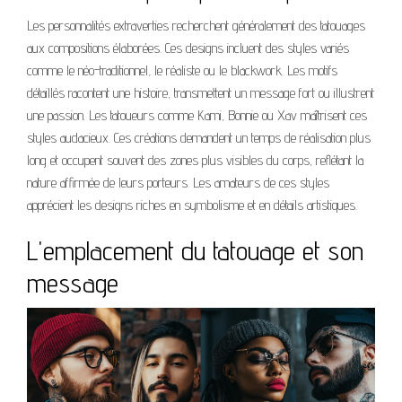
Les personnalités extraverties recherchent généralement des tatouages
aux compositions élaborées. Ces designs incluent des styles variés
comme le néo-traditionnel, le réaliste ou le blackwork. Les motifs
détaillés racontent une histoire, transmettent un message fort ou illustrent
une passion. Les tatoueurs comme Kami, Bonnie ou Xav maîtrisent ces
styles audacieux. Ces créations demandent un temps de réalisation plus
long et occupent souvent des zones plus visibles du corps, reflétant la
nature affirmée de leurs porteurs. Les amateurs de ces styles
apprécient les designs riches en symbolisme et en détails artistiques.
L'emplacement du tatouage et son
message