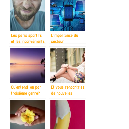
Les paris sportifs
L’importance du
et les inconvénients
secteur
liés à ces pratiques
informatique dans
le monde
professionnel : Le
développement
d’applications
Qu’entend-on par
Et vous rencontriez
troisième genre?
de nouvelles
personnes ?