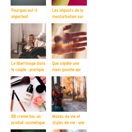
Pourquoi est-il
Les impacts de la
important
masturbation sur
d’entretenir une
la sante chez les
bonne relation avec
hommes
les autres ?
Le libertinage dans
Que signifie une
le couple : pratique
main gauche qui
et avantages
gratte ?
BB creme bio, un
Modes de vie et
produit cosmetique
styles de vie : une
que votre peau va
approche