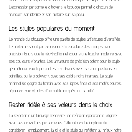
L'expression personnelle à travers le tatouage permet à chacun de
marquer son identité et son histoire sur sa peau.
Les styles populaires du moment
Le monde du tatouage offre une palette de styles artistiques diversifiée.
Le réalisme séduit par sa capacité à reproduire des images avec
précision, tandis que le néo-traditionnel apporte une touche moderne avec
ses couleurs vibrantes. Les amateurs de précision optent pour le style
géométrique aux lignes nettes, le dotwork avec ses compositions en
pointillés, ou le blackwork avec ses aplats noirs intenses. Le style
minimaliste gagne du terrain avec ses lignes fines et ses motifs épurés,
répondant aux attentes d'un public en quête de subtilité.
Rester fidèle à ses valeurs dans le choix
La sélection d'un tatouage nécessite une réflexion approfondie, alignée
avec ses convictions personnelles. Cette démarche implique de
considérer l'emplacement, la taille et le style qui reflètent au mieux notre