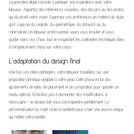
La première étape consiste à partager vos inspirations avec votre
tatoueur. Apportez des références visuelles, des dessins ou des photos
qui illustrent votre vision. Exprimez vos préférences en matière de style,
qu'il s'agisse du réaliste, du géométrique, du dotwork ou du
minimaliste. Un tatoueur professionnel saura vous écouter et vous
guider dans vos choix, tout en respectant les contraintes techniques liées
à l'emplacement choisi sur votre corps.
L'adaptation du design final
Une fois vos idées partagées, votre tatoueur travaillera sur une
proposition artistique adaptée à votre peau. Cette phase inclut des
ajustements de taille, de placement et de composition pour garantir un
rendu optimal. N'hésitez pas à demander des modifications si
nécessaire – le design doit vous correspondre parfaitement. La
personnalisation du motif reste essentielle pour créer une œuvre unique
qui reflète votre identité.