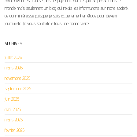
Salut ! Moi c’est Louise, pas de jugement sur ce qu’il se passe dans le
monde mais seulement un blog qui relais les informations sur notre société,
ce qui m’intéresse puisque je suis actuellement en étude pour devenir
journaliste. Je vous souhaite à tous une bonne visite…
ARCHIVES
juillet 2026
mars 2026
novembre 2025
septembre 2025
juin 2025
avril 2025
mars 2025
février 2025