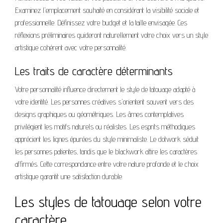
Examinez l'emplacement souhaité en considérant la visibilité sociale et
professionnelle. Définissez votre budget et la taille envisagée. Ces
réflexions préliminaires guideront naturellement votre choix vers un style
artistique cohérent avec votre personnalité.
Les traits de caractère déterminants
Votre personnalité influence directement le style de tatouage adapté à
votre identité. Les personnes créatives s'orientent souvent vers des
designs graphiques ou géométriques. Les âmes contemplatives
privilégient les motifs naturels ou réalistes. Les esprits méthodiques
apprécient les lignes épurées du style minimaliste. Le dotwork séduit
les personnes patientes, tandis que le blackwork attire les caractères
affirmés. Cette correspondance entre votre nature profonde et le choix
artistique garantit une satisfaction durable.
Les styles de tatouage selon votre
caractère