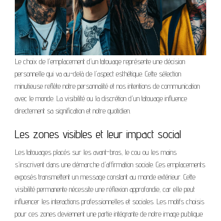
Le choix de l'emplacement d'un tatouage représente une décision
personnelle qui va au-delà de l'aspect esthétique. Cette sélection
minutieuse reflète notre personnalité et nos intentions de communication
avec le monde. La visibilité ou la discrétion d'un tatouage influence
directement sa signification et notre quotidien.
Les zones visibles et leur impact social
Les tatouages placés sur les avant-bras, le cou ou les mains
s'inscrivent dans une démarche d'affirmation sociale. Ces emplacements
exposés transmettent un message constant au monde extérieur. Cette
visibilité permanente nécessite une réflexion approfondie, car elle peut
influencer les interactions professionnelles et sociales. Les motifs choisis
pour ces zones deviennent une partie intégrante de notre image publique