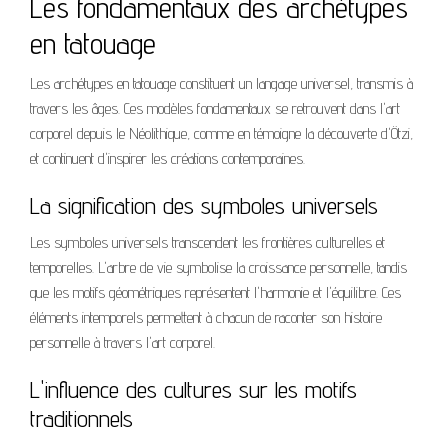
Les fondamentaux des archétypes
en tatouage
Les archétypes en tatouage constituent un langage universel, transmis à
travers les âges. Ces modèles fondamentaux se retrouvent dans l'art
corporel depuis le Néolithique, comme en témoigne la découverte d'Ötzi,
et continuent d'inspirer les créations contemporaines.
La signification des symboles universels
Les symboles universels transcendent les frontières culturelles et
temporelles. L'arbre de vie symbolise la croissance personnelle, tandis
que les motifs géométriques représentent l'harmonie et l'équilibre. Ces
éléments intemporels permettent à chacun de raconter son histoire
personnelle à travers l'art corporel.
L'influence des cultures sur les motifs
traditionnels