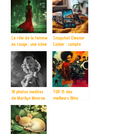
adorer
systemique
Le rôle de la femme
Snapchat Eleanor
en rouge : une icône
Calder : compte
symbolique dans
officiel et vérifié –
Matrix
Comment elle
bouleversant les
maintient
codes de
l’engagement de
domination
ses followers
18 photos inedites
TOP 15 des
de Marilyn Monroe,
meilleurs films
plus sexy que
afro-americains :
jamais : revelations
Un hommage aux
sur ses seances
pionnieres du grand
photos secretes
ecran