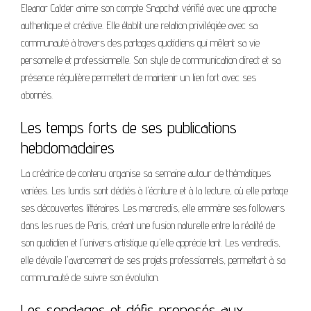
Eleanor Calder anime son compte Snapchat vérifié avec une approche
authentique et créative. Elle établit une relation privilégiée avec sa
communauté à travers des partages quotidiens qui mêlent sa vie
personnelle et professionnelle. Son style de communication direct et sa
présence régulière permettent de maintenir un lien fort avec ses
abonnés.
Les temps forts de ses publications
hebdomadaires
La créatrice de contenu organise sa semaine autour de thématiques
variées. Les lundis sont dédiés à l'écriture et à la lecture, où elle partage
ses découvertes littéraires. Les mercredis, elle emmène ses followers
dans les rues de Paris, créant une fusion naturelle entre la réalité de
son quotidien et l'univers artistique qu'elle apprécie tant. Les vendredis,
elle dévoile l'avancement de ses projets professionnels, permettant à sa
communauté de suivre son évolution.
Les sondages et défis proposés aux