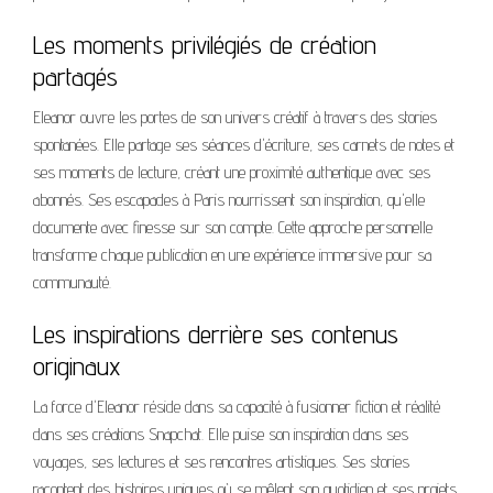
Les moments privilégiés de création
partagés
Eleanor ouvre les portes de son univers créatif à travers des stories
spontanées. Elle partage ses séances d'écriture, ses carnets de notes et
ses moments de lecture, créant une proximité authentique avec ses
abonnés. Ses escapades à Paris nourrissent son inspiration, qu'elle
documente avec finesse sur son compte. Cette approche personnelle
transforme chaque publication en une expérience immersive pour sa
communauté.
Les inspirations derrière ses contenus
originaux
La force d'Eleanor réside dans sa capacité à fusionner fiction et réalité
dans ses créations Snapchat. Elle puise son inspiration dans ses
voyages, ses lectures et ses rencontres artistiques. Ses stories
racontent des histoires uniques où se mêlent son quotidien et ses projets