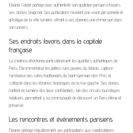
Eleanor Calder partage avec authenticité son quotidien parisien à travers
ses stories Snapchat. Ses publications révèlent une vision personnelle et
artistique de la ville lumière, offrant à ses abonnés une immersion dans
son univers.
Ses endroits favoris dans la capitale
française
La créatrice affectionne particulièrement les quartiers authentiques de
Paris. Elle immortalise les petites rues pavées du Marais, capture
l'ambiance des cafés traditionnels de Saint-Germain-des-Prés et
s'attarde dans les librairies historiques de la rive gauche. Ses stories
mettent en lumière des lieux confidentiels, loin des circuits touristiques
habituels, permettant à sa communauté de découvrir un Paris intime et
préservé.
Les rencontres et événements parisiens
Eleanor partage régulièrement ses participations aux manifestations