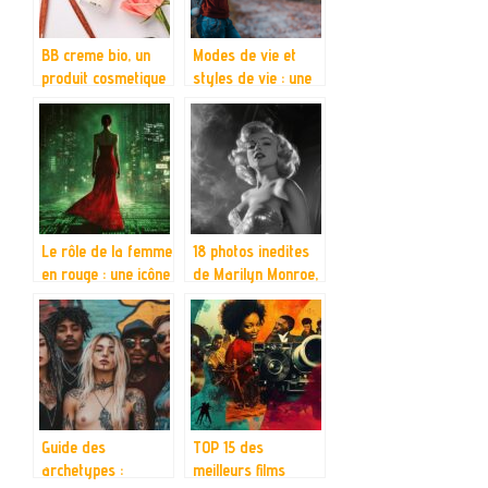
BB creme bio, un
Modes de vie et
produit cosmetique
styles de vie : une
que votre peau va
approche
adorer
systemique
Le rôle de la femme
18 photos inedites
en rouge : une icône
de Marilyn Monroe,
symbolique dans
plus sexy que
Matrix
jamais : revelations
bouleversant les
sur ses seances
codes de
photos secretes
domination
Guide des
TOP 15 des
archetypes :
meilleurs films