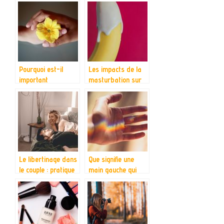
personnes ?
Pourquoi est-il
Les impacts de la
important
masturbation sur
d’entretenir une
la sante chez les
bonne relation avec
hommes
les autres ?
Le libertinage dans
Que signifie une
le couple : pratique
main gauche qui
et avantages
gratte ?