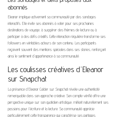
abonnés
Eleanor implique activement sa communauté par des sondages
interactifs. Elle invite ses abonnés à voter pour ses prochaines
destinations de voyage, à suggérer des thèmes de lecture ou à
participer à des défis créatifs. Cette interaction régulière transforme ses
followers en véritables acteurs de son contenu. Les participants
reçoivent souvent des mentions spéciales dans ses stories, renforçant
ainsi le sentiment d'appartenance à sa communauté.
Les coulisses créatives d'Eleanor
sur Snapchat
La présence d'Eleanor Calder sur Snapchat révèle une authenticité
remarquable dans son approche créative. Son compte vérifié offre une
perspective unique sur son quotidien artistique, mêlant naturellement ses
passions pour l'écriture et la lecture. Sa communauté apprécie
particulièrement cette transparence qui caractérise ses partages.