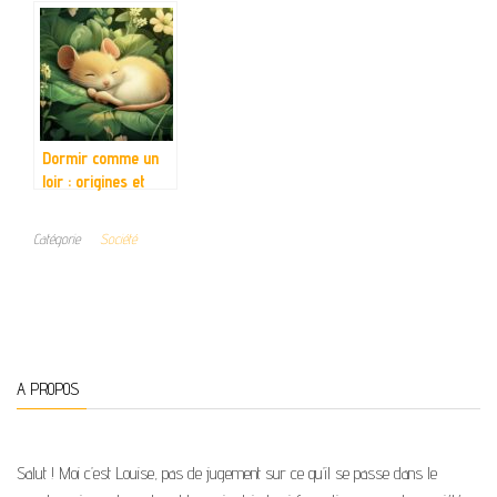
trouver le tatouage
afro-americains :
qui vous ressemble
Un hommage aux
vraiment
pionnieres du grand
ecran
Dormir comme un
loir : origines et
signification de cette
expression
Catégorie
Société
française
A PROPOS
Salut ! Moi c’est Louise, pas de jugement sur ce qu’il se passe dans le