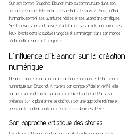
Sur son compte Snapchat, Eleanor invite sa communauté dans son
univers personnel. Elle partage des instants de sa vie à Paris, mêlant
harmonieusement ses aventures réelles et ses aspirations artistiques.
Ses followers peuvent suivre l'évolution de ses projets, découvrir ses
lieux favoris dans la capitale française et s'immerger dans son monde
où la réalité rencontre l'imaginaire.
L'influence d'Eleanor sur la création
numérique
Eleanor Calder s'impose comme une figure marquante de la création
numérique sur Snapchat. À travers son compte officiel et vérifié, elle
partage avec authenticité son quotidien entre Londres et Paris. Sa
présence sur la plateforme se distingue par une approche raffinée et
personnelle, mêlant habilement écriture et instantanés de vie.
Son approche artistique des stories
Les stories d'Eleanor révèlent une sensibilité artistique unique. Elle