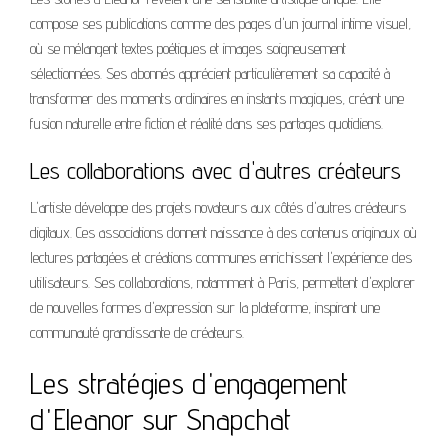
compose ses publications comme des pages d'un journal intime visuel,
où se mélangent textes poétiques et images soigneusement
sélectionnées. Ses abonnés apprécient particulièrement sa capacité à
transformer des moments ordinaires en instants magiques, créant une
fusion naturelle entre fiction et réalité dans ses partages quotidiens.
Les collaborations avec d'autres créateurs
L'artiste développe des projets novateurs aux côtés d'autres créateurs
digitaux. Ces associations donnent naissance à des contenus originaux où
lectures partagées et créations communes enrichissent l'expérience des
utilisateurs. Ses collaborations, notamment à Paris, permettent d'explorer
de nouvelles formes d'expression sur la plateforme, inspirant une
communauté grandissante de créateurs.
Les stratégies d'engagement
d'Eleanor sur Snapchat