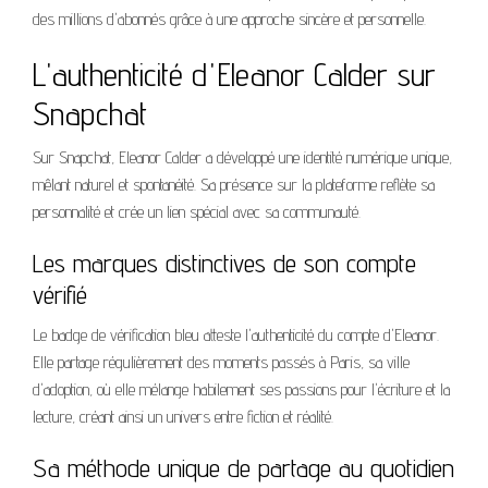
des millions d'abonnés grâce à une approche sincère et personnelle.
L'authenticité d'Eleanor Calder sur
Snapchat
Sur Snapchat, Eleanor Calder a développé une identité numérique unique,
mêlant naturel et spontanéité. Sa présence sur la plateforme reflète sa
personnalité et crée un lien spécial avec sa communauté.
Les marques distinctives de son compte
vérifié
Le badge de vérification bleu atteste l'authenticité du compte d'Eleanor.
Elle partage régulièrement des moments passés à Paris, sa ville
d'adoption, où elle mélange habilement ses passions pour l'écriture et la
lecture, créant ainsi un univers entre fiction et réalité.
Sa méthode unique de partage au quotidien