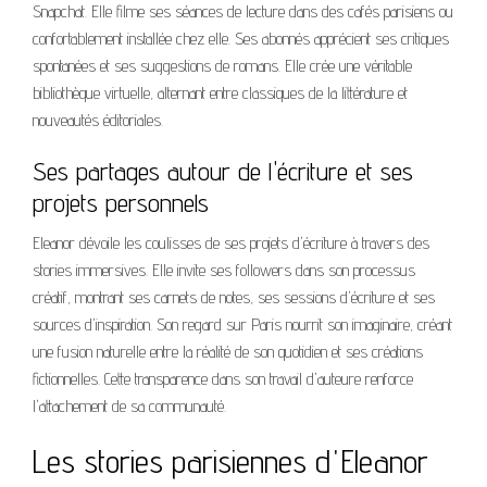
Snapchat. Elle filme ses séances de lecture dans des cafés parisiens ou
confortablement installée chez elle. Ses abonnés apprécient ses critiques
spontanées et ses suggestions de romans. Elle crée une véritable
bibliothèque virtuelle, alternant entre classiques de la littérature et
nouveautés éditoriales.
Ses partages autour de l'écriture et ses
projets personnels
Eleanor dévoile les coulisses de ses projets d'écriture à travers des
stories immersives. Elle invite ses followers dans son processus
créatif, montrant ses carnets de notes, ses sessions d'écriture et ses
sources d'inspiration. Son regard sur Paris nourrit son imaginaire, créant
une fusion naturelle entre la réalité de son quotidien et ses créations
fictionnelles. Cette transparence dans son travail d'auteure renforce
l'attachement de sa communauté.
Les stories parisiennes d'Eleanor