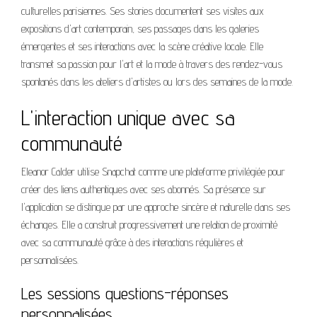
culturelles parisiennes. Ses stories documentent ses visites aux
expositions d'art contemporain, ses passages dans les galeries
émergentes et ses interactions avec la scène créative locale. Elle
transmet sa passion pour l'art et la mode à travers des rendez-vous
spontanés dans les ateliers d'artistes ou lors des semaines de la mode.
L'interaction unique avec sa
communauté
Eleanor Calder utilise Snapchat comme une plateforme privilégiée pour
créer des liens authentiques avec ses abonnés. Sa présence sur
l'application se distingue par une approche sincère et naturelle dans ses
échanges. Elle a construit progressivement une relation de proximité
avec sa communauté grâce à des interactions régulières et
personnalisées.
Les sessions questions-réponses
personnalisées