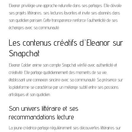
Eleanor privilégie une approche naturelle dans ses partages. Elle dévoile
ses projets littéraires, ses lectures favorites et invite ses abonnés dans
son quotidien parisien. Cette transparence renforce l'authenticité de ses
échanges avec sa communauté.
Les contenus créatifs d'Eleanor sur
Snapchat
Eleanor Calder anime son compte Snapchat vérifié avec authenticité et
créativité. Elle partage quotidiennement des moments de sa vie,
établissant une connexion sincère avec sa communauté. Sa présence sur
la plateforme se caractérise par un mélange subtil entre ses passions
artistiques et son quotidien.
Son univers littéraire et ses
recommandations lecture
La jeune créatrice partage régulièrement ses découvertes littéraires sur