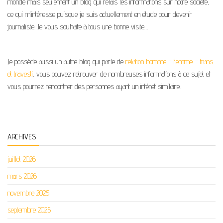
monde mais seulement un blog qui relais les informations sur notre société,
ce qui m’intéresse puisque je suis actuellement en étude pour devenir
journaliste. Je vous souhaite à tous une bonne visite…
Je possède aussi un autre blog qui parle de
relation homme – femme – trans
et travesti
, vous pouvez retrouver de nombreuses informations à ce sujet et
vous pourrez rencontrer des personnes ayant un intéret similaire.
ARCHIVES
juillet 2026
mars 2026
novembre 2025
septembre 2025