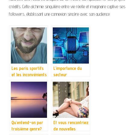
créatifs. Cette alchimie singulière entre vie réelle et imaginaire captive ses
followers, établissant une connexion sincère avec son audience.
Les paris sportifs
L’importance du
et les inconvénients
secteur
liés à ces pratiques
informatique dans
le monde
professionnel : Le
développement
d’applications
Qu’entend-on par
Et vous rencontriez
troisième genre?
de nouvelles